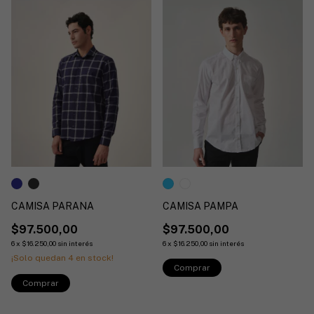
CAMISA PARANA
CAMISA PAMPA
$97.500,00
$97.500,00
6
x
$16.250,00
sin interés
6
x
$16.250,00
sin interés
¡Solo quedan
4
en stock!
Comprar
Comprar