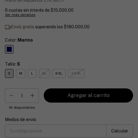
Precio sin impuestos
$74.380,17
6
cuotas sin interés de
$15.000,00
Ver más detalles
Envío gratis
superando los
$180.000,00
Color:
Marino
Talle:
S
S
M
L
XL
XXL
XXXL
16
disponibles
Medios de envío
Entregas para el CP:
Cambiar CP
Calcular