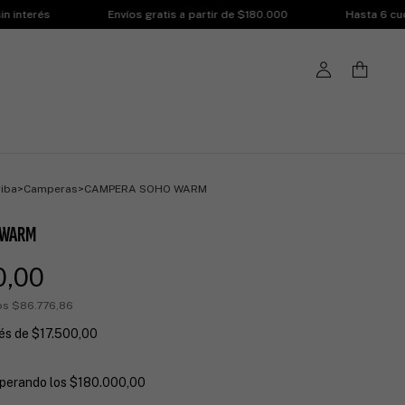
Envíos gratis a partir de $180.000
Hasta 6 cuotas sin int
riba
>
Camperas
>
CAMPERA SOHO WARM
 WARM
0,00
tos
$86.776,86
rés de
$17.500,00
perando los
$180.000,00