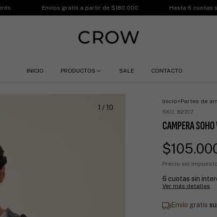
Envíos gratis a partir de $180.000
Hasta 6 cuotas sin interés
INICIO
PRODUCTOS
SALE
CONTACTO
Inicio
>
Partes de ar
1
/
10
SKU:
82317
CAMPERA SOHO
$105.00
Precio sin impues
6
cuotas sin inte
Ver más detalles
Envío gratis
su