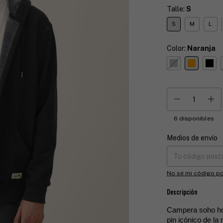
Talle:
S
S
M
L
Color:
Naranja
6
disponibles
Medios de envío
Entregas para el CP
No sé mi código po
Descripción
Campera soho hood
pin icónico de la