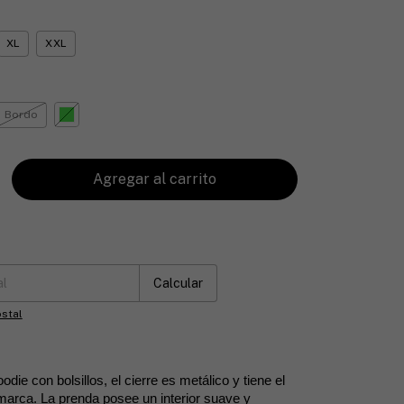
XL
XXL
Bordo
:
Cambiar CP
Calcular
stal
ie con bolsillos, el cierre es metálico y tiene el
 marca. La prenda posee un interior suave y